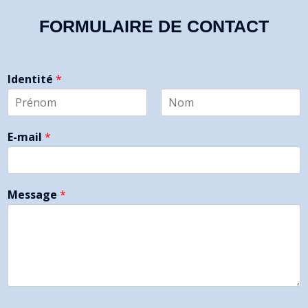
FORMULAIRE DE CONTACT
Identité
*
P
N
r
o
E-mail
*
é
m
n
o
m
Message
*