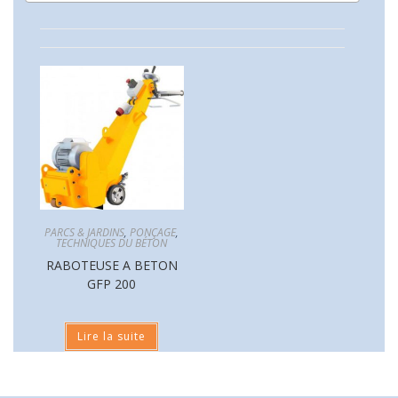
PARCS & JARDINS
,
PONÇAGE
,
TECHNIQUES DU BÉTON
RABOTEUSE A BETON
GFP 200
Lire la suite