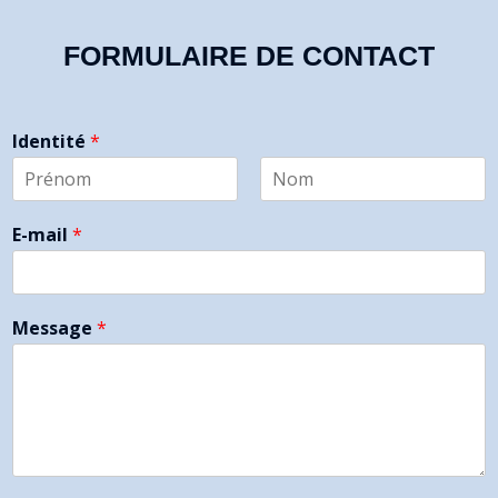
FORMULAIRE DE CONTACT
Identité
*
P
N
r
o
E-mail
*
é
m
n
o
m
Message
*