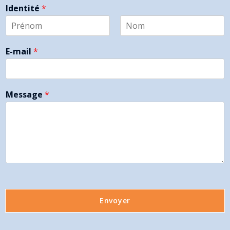
Identité
*
P
N
r
o
E-mail
*
é
m
n
o
m
Message
*
Envoyer