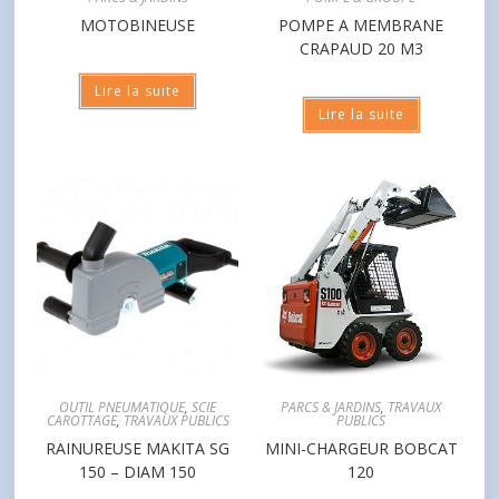
MOTOBINEUSE
POMPE A MEMBRANE
CRAPAUD 20 M3
Lire la suite
Lire la suite
OUTIL PNEUMATIQUE
,
SCIE
PARCS & JARDINS
,
TRAVAUX
CAROTTAGE
,
TRAVAUX PUBLICS
PUBLICS
RAINUREUSE MAKITA SG
MINI-CHARGEUR BOBCAT
150 – DIAM 150
120