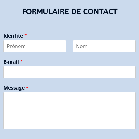
FORMULAIRE DE CONTACT
Identité
*
P
N
r
o
E-mail
*
é
m
n
o
m
Message
*