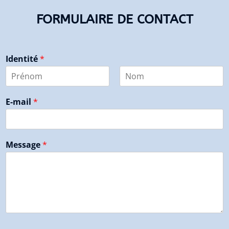
FORMULAIRE DE CONTACT
Identité
*
P
N
r
o
E-mail
*
é
m
n
o
m
Message
*