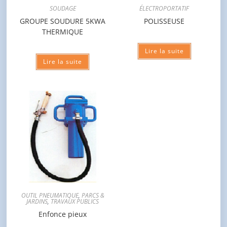
SOUDAGE
ÉLECTROPORTATIF
GROUPE SOUDURE 5KWA
POLISSEUSE
THERMIQUE
Lire la suite
Lire la suite
OUTIL PNEUMATIQUE
,
PARCS &
JARDINS
,
TRAVAUX PUBLICS
Enfonce pieux